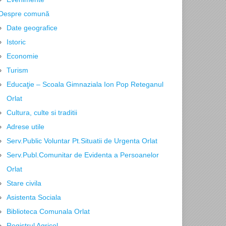
Despre comună
Date geografice
Istoric
Economie
Turism
Educaţie – Scoala Gimnaziala Ion Pop Reteganul
Orlat
Cultura, culte si traditii
Adrese utile
Serv.Public Voluntar Pt.Situatii de Urgenta Orlat
Serv.Publ.Comunitar de Evidenta a Persoanelor
Orlat
Stare civila
Asistenta Sociala
Biblioteca Comunala Orlat
Registrul Agricol