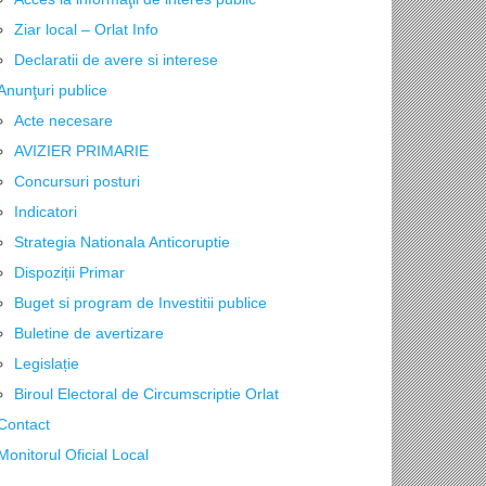
Ziar local – Orlat Info
Declaratii de avere si interese
Anunţuri publice
Acte necesare
AVIZIER PRIMARIE
Concursuri posturi
Indicatori
Strategia Nationala Anticoruptie
Dispoziții Primar
Buget si program de Investitii publice
Buletine de avertizare
Legislație
Biroul Electoral de Circumscriptie Orlat
Contact
Monitorul Oficial Local