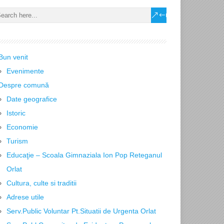
Bun venit
Evenimente
Despre comună
Date geografice
Istoric
Economie
Turism
Educaţie – Scoala Gimnaziala Ion Pop Reteganul
Orlat
Cultura, culte si traditii
Adrese utile
Serv.Public Voluntar Pt.Situatii de Urgenta Orlat