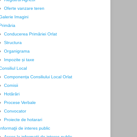
Oferte vanzare teren
Galerie Imagini
Primăria
Conducerea Primăriei Orlat
Structura
Organigrama
Impozite și taxe
Consiliul Local
Componența Consiliului Local Orlat
Comisii
Hotărâri
Procese Verbale
Convocator
Proiecte de hotarari
Informaţii de interes public
Acces la informaţii de interes public